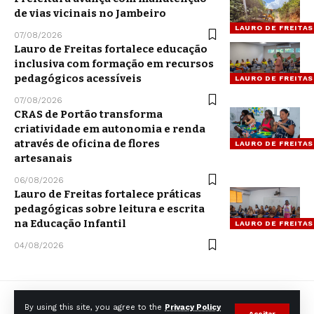
de vias vicinais no Jambeiro
LAURO DE FREITAS
07/08/2026
Lauro de Freitas fortalece educação
inclusiva com formação em recursos
pedagógicos acessíveis
LAURO DE FREITAS
07/08/2026
CRAS de Portão transforma
criatividade em autonomia e renda
através de oficina de flores
LAURO DE FREITAS
artesanais
06/08/2026
Lauro de Freitas fortalece práticas
pedagógicas sobre leitura e escrita
na Educação Infantil
LAURO DE FREITAS
04/08/2026
By using this site, you agree to the
Privacy Policy
Aceitar