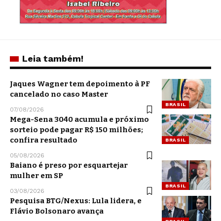
Leia também!
Jaques Wagner tem depoimento à PF
cancelado no caso Master
BRASIL
07/08/2026
Mega-Sena 3040 acumula e próximo
sorteio pode pagar R$ 150 milhões;
confira resultado
BRASIL
05/08/2026
Baiano é preso por esquartejar
mulher em SP
BRASIL
03/08/2026
Pesquisa BTG/Nexus: Lula lidera, e
Flávio Bolsonaro avança