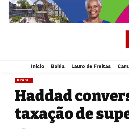
Início
Bahia
Lauro de Freitas
Cama
BRASIL
Haddad convers
taxação de sup