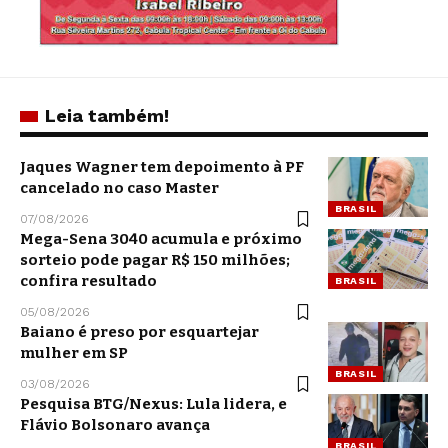
Leia também!
Jaques Wagner tem depoimento à PF
cancelado no caso Master
BRASIL
07/08/2026
Mega-Sena 3040 acumula e próximo
sorteio pode pagar R$ 150 milhões;
confira resultado
BRASIL
05/08/2026
Baiano é preso por esquartejar
mulher em SP
BRASIL
03/08/2026
Pesquisa BTG/Nexus: Lula lidera, e
Flávio Bolsonaro avança
BRASIL