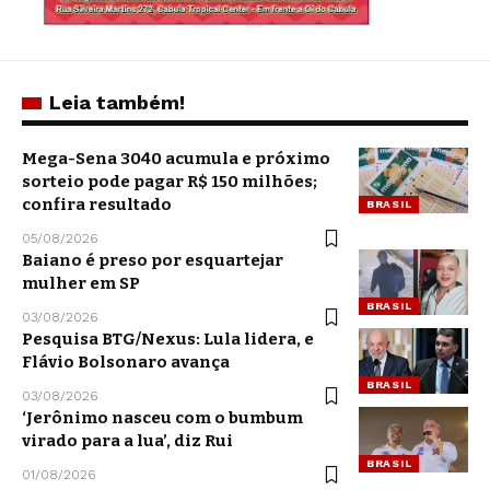
Leia também!
Mega-Sena 3040 acumula e próximo
sorteio pode pagar R$ 150 milhões;
confira resultado
BRASIL
05/08/2026
Baiano é preso por esquartejar
mulher em SP
BRASIL
03/08/2026
Pesquisa BTG/Nexus: Lula lidera, e
Flávio Bolsonaro avança
BRASIL
03/08/2026
‘Jerônimo nasceu com o bumbum
virado para a lua’, diz Rui
BRASIL
01/08/2026