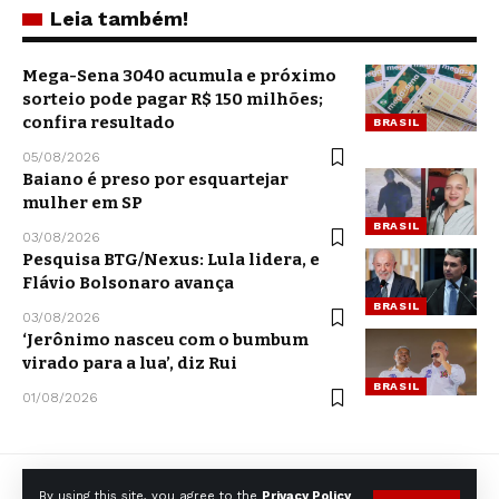
Leia também!
Mega-Sena 3040 acumula e próximo
sorteio pode pagar R$ 150 milhões;
confira resultado
BRASIL
05/08/2026
Baiano é preso por esquartejar
mulher em SP
BRASIL
03/08/2026
Pesquisa BTG/Nexus: Lula lidera, e
Flávio Bolsonaro avança
BRASIL
03/08/2026
‘Jerônimo nasceu com o bumbum
virado para a lua’, diz Rui
BRASIL
01/08/2026
By using this site, you agree to the
Privacy Policy