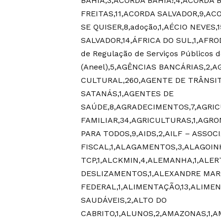
BAHIA,3,ACORDA BAHIA!,4,ACORDA 
FREITAS,11,ACORDA SALVADOR,9,AC
SE QUISER,8,adoção,1,AÉCIO NEVES
SALVADOR,14,ÁFRICA DO SUL,1,AFRO
de Regulação de Serviços Públicos de
(Aneel),5,AGÊNCIAS BANCÁRIAS,2,
CULTURAL,260,AGENTE DE TRÂNSIT
SATANÁS,1,AGENTES DE
SAÚDE,8,AGRADECIMENTOS,7,AGRIC
FAMILIAR,34,AGRICULTURAS,1,AGRO
PARA TODOS,9,AIDS,2,AILF – ASSO
FISCAL,1,ALAGAMENTOS,3,ALAGOINH
TCP,1,ALCKMIN,4,ALEMANHA,1,ALE
DESLIZAMENTOS,1,ALEXANDRE MAR
FEDERAL,1,ALIMENTAÇÃO,13,ALIMEN
SAUDÁVEIS,2,ALTO DO
CABRITO,1,ALUNOS,2,AMAZONAS,1,A