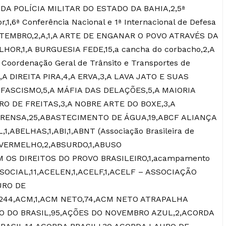
A DA POLÍCIA MILITAR DO ESTADO DA BAHIA,2,5ª
,1,6ª Conferência Nacional e 1ª Internacional de Defesa
 SETEMBRO,2,A,1,A ARTE DE ENGANAR O POVO ATRAVÉS DA
HOR,1,A BURGUESIA FEDE,15,a cancha do corbacho,2,A
Coordenação Geral de Trânsito e Transportes de
3,A DIREITA PIRA,4,A ERVA,3,A LAVA JATO E SUAS
 FASCISMO,5,A MÁFIA DAS DELAÇÕES,5,A MAIORIA
RO DE FREITAS,3,A NOBRE ARTE DO BOXE,3,A
PRENSA,25,ABASTECIMENTO DE ÁGUA,19,ABCF ALIANÇA
,ABELHAS,1,ABI,1,ABNT (Associação Brasileira de
L VERMELHO,2,ABSURDO,1,ABUSO
 OS DIREITOS DO PROVO BRASILEIRO,1,acampamento
 SOCIAL,11,ACELEN,1,ACELF,1,ACELF – ASSOCIAÇÃO
URO DE
,244,ACM,1,ACM NETO,74,ACM NETO ATRAPALHA
TO DO BRASIL,95,AÇÕES DO NOVEMBRO AZUL,2,ACORDA