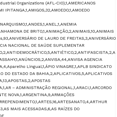
ndustrial Organizations (AFL-CIO),1,AMERICANOS
I IPITANGA,1,AMIGOS,32,AMOEDO,1,AMOEDO
NARQUISMO,1,ANDES,1,ANEL,1,ANEMIA
NHAMONA DE BRITO,1,ANIMAÇÃO,2,ANIMAIS,10,ANIMAIS
tes,93,ANIVERSÁRIO DE LAURO DE FREITAS,3,ANIVERSÁRIO
GÊNCIA NACIONAL DE SAÚDE SUPLEMENTAR
O,2,ANTIDEMOCRÁTICO,5,ANTIÉTICO,2,ANTIFASCISTA,2,A
SSAHY,1,ANÚNCIOS,2,ANVISA,44,ANVISA AGENCIA
4,Aparelho Lingual,1,ÁPIO VINAGRE,1,APLB SINDICATO
DO ESTADO DA BAHIA,2,APLICATIVOS,5,APLICATIVOS
,13,APOSTAS,2,APOSTAS
A,1,AR – ADMINISTRAÇÃO REGIONAL,1,ARACI,1,ARCORDO
ONTE NOVA,1,ARGENTINA,9,ARMAÇÕES
ARREPENDIMENTO,1,ARTES,16,ARTESANATO,4,ARTHUR
S,3,AS MAIS ACESSADAS,6,AS RAÍZES DO
DE