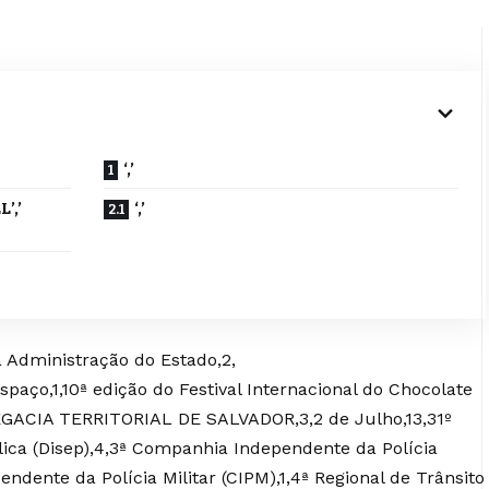
‘,’
L’,’
‘,’
da Administração do Estado,2,
ço,1,10ª edição do Festival Internacional do Chocolate
LEGACIA TERRITORIAL DE SALVADOR,3,2 de Julho,13,31º
lica (Disep),4,3ª Companhia Independente da Polícia
ndente da Polícia Militar (CIPM),1,4ª Regional de Trânsito