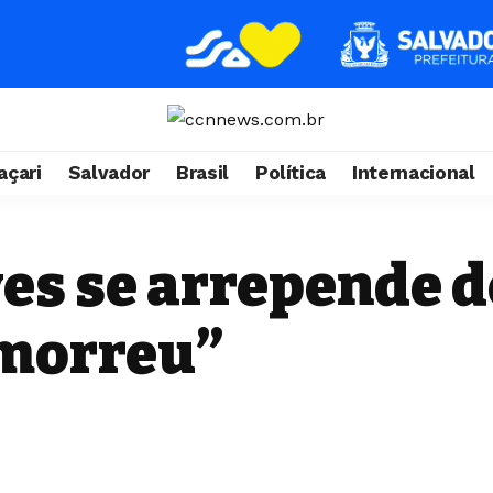
çari
Salvador
Brasil
Política
Internacional
ves se arrepende d
 morreu”