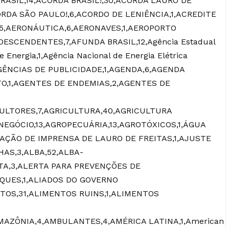
BRASIL,14,ACORDA BRASIL!,30,ACORDA LAURO DE
ORDA SÃO PAULO!,6,ACORDO DE LENIÊNCIA,1,ACREDITE
,15,AERONÁUTICA,6,AERONAVES,1,AEROPORTO
DESCENDENTES,7,AFUNDA BRASIL,12,Agência Estadual
 Energia,1,Agência Nacional de Energia Elétrica
AGÊNCIAS DE PUBLICIDADE,1,AGENDA,6,AGENDA
O,1,AGENTES DE ENDEMIAS,2,AGENTES DE
ULTORES,7,AGRICULTURA,40,AGRICULTURA
NEGÓCIO,13,AGROPECUÁRIA,13,AGROTÓXICOS,1,ÁGUA
CIAÇÃO DE IMPRENSA DE LAURO DE FREITAS,1,AJUSTE
AS,3,ALBA,52,ALBA-
RTA,3,ALERTA PARA PREVENÇÕES DE
QUES,1,ALIADOS DO GOVERNO
TOS,31,ALIMENTOS RUINS,1,ALIMENTOS
MAZÔNIA,4,AMBULANTES,4,AMÉRICA LATINA,1,American