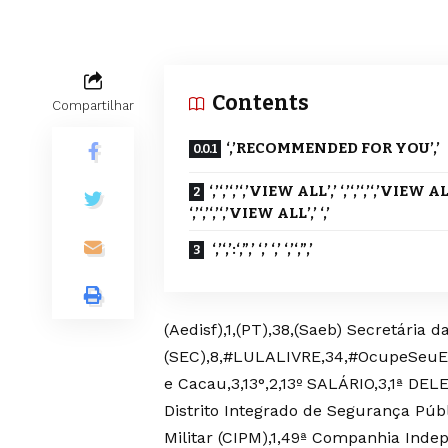
Contents
Compartilhar
‘,’RECOMMENDED FOR YOU’,’
‘,’‘,’‘,’‘,’VIEW ALL’,’ ‘,’‘,’‘,’‘,’VIEW AL
‘,’‘,’‘,’‘,’VIEW ALL’,’ ‘,’
‘,’‘,’:‘,”,’ ‘,’ ‘,’ ‘,’‘,”,’
(Aedisf),1,(PT),38,(Saeb) Secretária 
(SEC),8,#LULALIVRE,34,#OcupeSeuEspa
e Cacau,3,13°,2,13º SALÁRIO,3,1ª DE
Distrito Integrado de Segurança Púb
Militar (CIPM),1,49ª Companhia Indepe