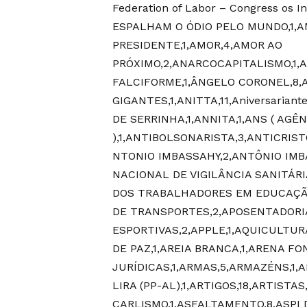
Federation of Labor – Congress os I
ESPALHAM O ÓDIO PELO MUNDO,1,AM
PRESIDENTE,1,AMOR,4,AMOR AO
PRÓXIMO,2,ANARCOCAPITALISMO,1,A
FALCIFORME,1,ÂNGELO CORONEL,8,A
GIGANTES,1,ANITTA,11,Aniversarian
DE SERRINHA,1,ANNITA,1,ANS ( A
),1,ANTIBOLSONARISTA,3,ANTICRIST
NTONIO IMBASSAHY,2,ANTÔNIO IMBA
NACIONAL DE VIGILÂNCIA SANITÁRIA,
DOS TRABALHADORES EM EDUCAÇÃO 
DE TRANSPORTES,2,APOSENTADORIA
ESPORTIVAS,2,APPLE,1,AQUICULTUR
DE PAZ,1,AREIA BRANCA,1,ARENA F
JURÍDICAS,1,ARMAS,5,ARMAZÉNS,1,
LIRA (PP-AL),1,ARTIGOS,18,ARTISTA
CARLISMO,1,ASFALTAMENTO,8,ASPI 