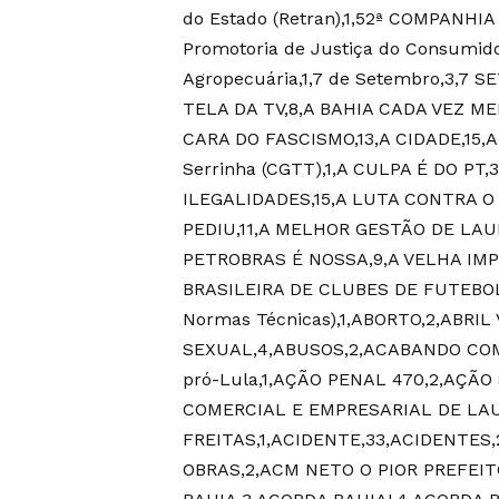
do Estado (Retran),1,52ª COMPANHI
Promotoria de Justiça do Consumidor
Agropecuária,1,7 de Setembro,3,7
TELA DA TV,8,A BAHIA CADA VEZ MEL
CARA DO FASCISMO,13,A CIDADE,15,A 
Serrinha (CGTT),1,A CULPA É DO PT,
ILEGALIDADES,15,A LUTA CONTRA O
PEDIU,11,A MELHOR GESTÃO DE LAU
PETROBRAS É NOSSA,9,A VELHA IM
BRASILEIRA DE CLUBES DE FUTEBOL,1
Normas Técnicas),1,ABORTO,2,ABRI
SEXUAL,4,ABUSOS,2,ACABANDO COM
pró-Lula,1,AÇÃO PENAL 470,2,AÇÃO
COMERCIAL E EMPRESARIAL DE LA
FREITAS,1,ACIDENTE,33,ACIDENTES
OBRAS,2,ACM NETO O PIOR PREFEI