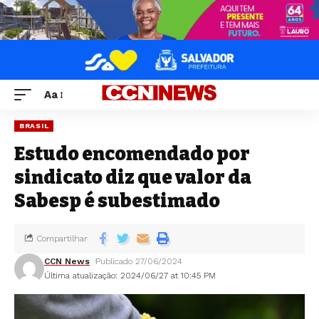
Aa
BRASIL
Estudo encomendado por
sindicato diz que valor da
Sabesp é subestimado
Compartilhar
CCN News
Publicado 27/06/2024
Última atualização: 2024/06/27 at 10:45 PM