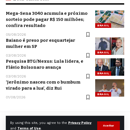
Mega-Sena 3040 acumula e próximo
sorteio pode pagar R$ 150 milhões;
confira resultado
BRASIL
05/08/2026
Baiano é preso por esquartejar
mulher em SP
BRASIL
03/08/2026
Pesquisa BTG/Nexus: Lula lidera, e
Flávio Bolsonaro avança
BRASIL
03/08/2026
‘Jerônimo nasceu com o bumbum
virado para a lua’, diz Rui
BRASIL
01/08/2026
By using this site, you agree to the
Privacy Policy
Aceitar
and
Terms of Use
.