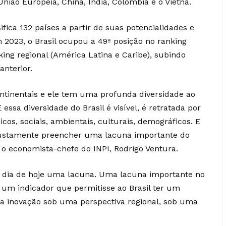
nião Europeia, China, Índia, Colômbia e o Vietnã.
ifica 132 países a partir de suas potencialidades e
 2023, o Brasil ocupou a 49ª posição no ranking
ing regional (América Latina e Caribe), subindo
anterior.
ntinentais e ele tem uma profunda diversidade ao
 essa diversidade do Brasil é visível, é retratada por
os, sociais, ambientais, culturais, demográficos. E
é justamente preencher uma lacuna importante do
a o economista-chefe do INPI, Rodrigo Ventura.
 o dia de hoje uma lacuna. Uma lacuna importante no
a, um indicador que permitisse ao Brasil ter um
da inovação sob uma perspectiva regional, sob uma