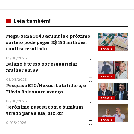
Leia também!
Mega-Sena 3040 acumula e próximo
sorteio pode pagar R$ 150 milhões;
confira resultado
BRASIL
05/08/2026
Baiano é preso por esquartejar
mulher em SP
BRASIL
03/08/2026
Pesquisa BTG/Nexus: Lula lidera, e
Flávio Bolsonaro avança
BRASIL
03/08/2026
‘Jerônimo nasceu com o bumbum
virado para a lua’, diz Rui
BRASIL
01/08/2026