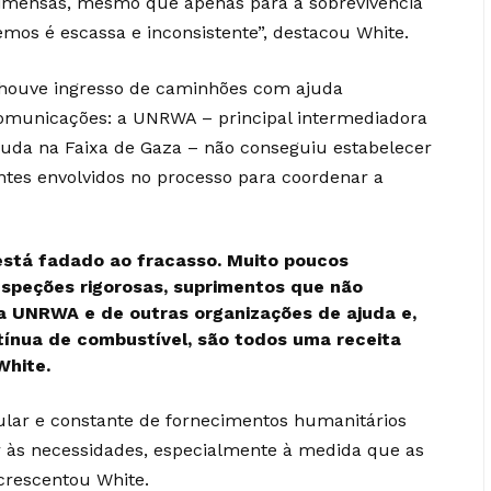
imensas, mesmo que apenas para a sobrevivência
mos é escassa e inconsistente”, destacou White.
 houve ingresso de caminhões com ajuda
omunicações: a UNRWA – principal intermediadora
uda na Faixa de Gaza – não conseguiu estabelecer
tes envolvidos no processo para coordenar a
está fadado ao fracasso. Muito poucos
nspeções rigorosas, suprimentos que não
a UNRWA e de outras organizações de ajuda e,
ntínua de combustível, são todos uma receita
White.
ular e constante de fornecimentos humanitários
r às necessidades, especialmente à medida que as
crescentou White.