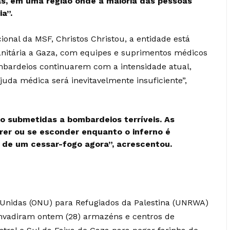
s, em uma região onde a maioria das pessoas
a”.
onal da MSF, Christos Christou, a entidade está
nitária a Gaza, com equipes e suprimentos médicos
mbardeios continuarem com a intensidade atual,
uda médica será inevitavelmente insuficiente”,
o submetidas a bombardeios terríveis. As
rer ou se esconder enquanto o inferno é
 de um cessar-fogo agora”, acrescentou.
Unidas (ONU) para Refugiados da Palestina (UNRWA)
nvadiram ontem (28) armazéns e centros de