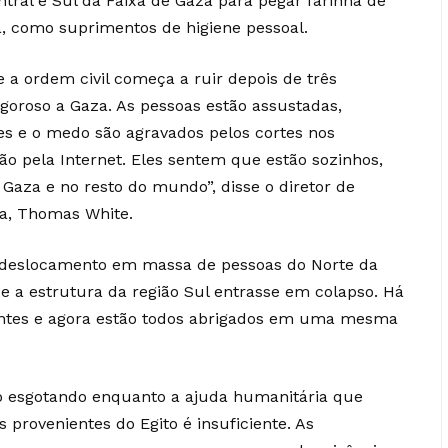
ntral e Sul da Faixa de Gaza para pegar farinha de
ia, como suprimentos de higiene pessoal.
 a ordem civil começa a ruir depois de três
goroso a Gaza. As pessoas estão assustadas,
es e o medo são agravados pelos cortes nos
ão pela Internet. Eles sentem que estão sozinhos,
 Gaza e no resto do mundo”, disse o diretor de
a, Thomas White.
 deslocamento em massa de pessoas do Norte da
e a estrutura da região Sul entrasse em colapso. Há
entes e agora estão todos abrigados em uma mesma
o esgotando enquanto a ajuda humanitária que
provenientes do Egito é insuficiente. As