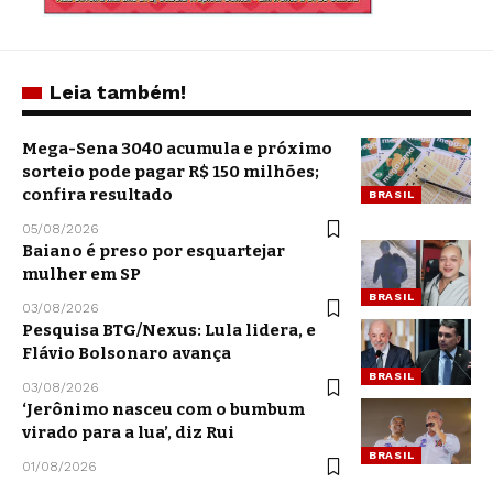
Leia também!
Mega-Sena 3040 acumula e próximo
sorteio pode pagar R$ 150 milhões;
confira resultado
BRASIL
05/08/2026
Baiano é preso por esquartejar
mulher em SP
BRASIL
03/08/2026
Pesquisa BTG/Nexus: Lula lidera, e
Flávio Bolsonaro avança
BRASIL
03/08/2026
‘Jerônimo nasceu com o bumbum
virado para a lua’, diz Rui
BRASIL
01/08/2026