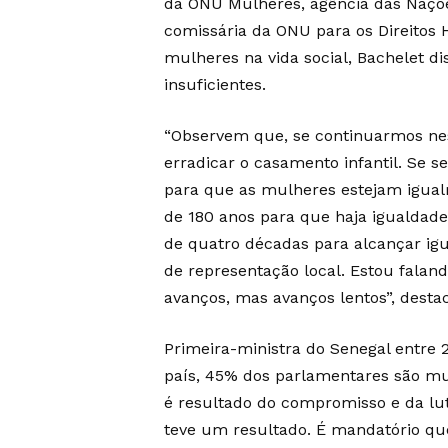
da ONU Mulheres, agência das Nações
comissária da ONU para os Direitos
mulheres na vida social, Bachelet di
insuficientes.
“Observem que, se continuarmos nes
erradicar o casamento infantil. Se 
para que as mulheres estejam igua
de 180 anos para que haja igualda
de quatro décadas para alcançar ig
de representação local. Estou falan
avanços, mas avanços lentos”, desta
Primeira-ministra do Senegal entre 
país, 45% dos parlamentares são mu
é resultado do compromisso e da lut
teve um resultado. É mandatório que, 