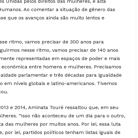
 Unidas pelos direitos das mulheres, e alta
 Humanos. Ao comentar a situação de gênero das
sse que os avanços ainda são muito lentos e
se ritmo, vamos precisar de 300 anos para
seguirmos nesse ritmo, vamos precisar de 140 anos
lmente representadas em espaços de poder e mais
de econômica entre homens e mulheres. Precisamos
ualdade parlamentar e três décadas para igualdade
do em níveis globais e latino-americanos. Tivemos
cou.
2013 e 2014, Aminata Touré ressaltou que, em seu
lheres. “Isso não aconteceu de um dia para o outro,
a das mulheres por muitos anos. Por lei, essa luta
por lei, partidos políticos tenham listas iguais de