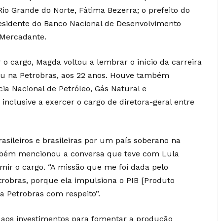
io Grande do Norte, Fátima Bezerra; o prefeito do
residente do Banco Nacional de Desenvolvimento
 Mercadante.
o cargo, Magda voltou a lembrar o início da carreira
ou na Petrobras, aos 22 anos. Houve também
a Nacional de Petróleo, Gás Natural e
nclusive a exercer o cargo de diretora-geral entre
asileiros e brasileiras por um país soberano na
ambém mencionou a conversa que teve com Lula
mir o cargo. “A missão que me foi dada pelo
trobras, porque ela impulsiona o PIB [Produto
r a Petrobras com respeito”.
aos investimentos para fomentar a produção