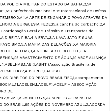
A DA POLÍCIA MILITAR DO ESTADO DA BAHIA,2,5ª
,1,6ª Conferência Nacional e 1ª Internacional de Defesa
 SETEMBRO,2,A,1,A ARTE DE ENGANAR O POVO ATRAVÉS DA
HOR,1,A BURGUESIA FEDE,15,a cancha do corbacho,2,A
Coordenação Geral de Trânsito e Transportes de
3,A DIREITA PIRA,4,A ERVA,3,A LAVA JATO E SUAS
 FASCISMO,5,A MÁFIA DAS DELAÇÕES,5,A MAIORIA
RO DE FREITAS,3,A NOBRE ARTE DO BOXE,3,A
PRENSA,25,ABASTECIMENTO DE ÁGUA,19,ABCF ALIANÇA
,ABELHAS,1,ABI,1,ABNT (Associação Brasileira de
L VERMELHO,2,ABSURDO,1,ABUSO
 OS DIREITOS DO PROVO BRASILEIRO,1,acampamento
 SOCIAL,11,ACELEN,1,ACELF,1,ACELF – ASSOCIAÇÃO
URO DE
,242,ACM,1,ACM NETO,74,ACM NETO ATRAPALHA
TO DO BRASIL,95,AÇÕES DO NOVEMBRO AZUL,2,ACORDA