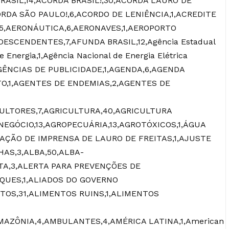
BRASIL,14,ACORDA BRASIL!,30,ACORDA LAURO DE
ORDA SÃO PAULO!,6,ACORDO DE LENIÊNCIA,1,ACREDITE
,15,AERONÁUTICA,6,AERONAVES,1,AEROPORTO
DESCENDENTES,7,AFUNDA BRASIL,12,Agência Estadual
 Energia,1,Agência Nacional de Energia Elétrica
AGÊNCIAS DE PUBLICIDADE,1,AGENDA,6,AGENDA
O,1,AGENTES DE ENDEMIAS,2,AGENTES DE
ULTORES,7,AGRICULTURA,40,AGRICULTURA
NEGÓCIO,13,AGROPECUÁRIA,13,AGROTÓXICOS,1,ÁGUA
CIAÇÃO DE IMPRENSA DE LAURO DE FREITAS,1,AJUSTE
AS,3,ALBA,50,ALBA-
RTA,3,ALERTA PARA PREVENÇÕES DE
QUES,1,ALIADOS DO GOVERNO
TOS,31,ALIMENTOS RUINS,1,ALIMENTOS
MAZÔNIA,4,AMBULANTES,4,AMÉRICA LATINA,1,American