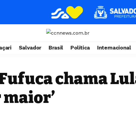
çari
Salvador
Brasil
Política
Internacional
Fufuca chama Lula
r maior’