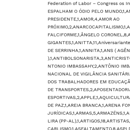
Federation of Labor – Congress os I
ESPALHAM O ÓDIO PELO MUNDO,1,AM
PRESIDENTE,1,AMOR,4,AMOR AO
PRÓXIMO,2,ANARCOCAPITALISMO,1,A
FALCIFORME,1,ÂNGELO CORONEL,8,A
GIGANTES,1,ANITTA,11,Aniversarian
DE SERRINHA,1,ANNITA,1,ANS ( A
),1,ANTIBOLSONARISTA,3,ANTICRIST
NTONIO IMBASSAHY,2,ANTÔNIO IMBA
NACIONAL DE VIGILÂNCIA SANITÁRIA,
DOS TRABALHADORES EM EDUCAÇÃO 
DE TRANSPORTES,2,APOSENTADORIA
ESPORTIVAS,2,APPLE,1,AQUICULTUR
DE PAZ,1,AREIA BRANCA,1,ARENA F
JURÍDICAS,1,ARMAS,5,ARMAZÉNS,1,
LIRA (PP-AL),1,ARTIGOS,18,ARTISTA
CARLISMO,1,ASFALTAMENTO,8,ASPI 