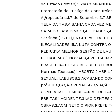
do Estado (Retran),1,52ª COMPANHI
Promotoria de Justiça do Consumidor
Agropecuária,1,7 de Setembro,3,7
TELA DA TV,8,A BAHIA CADA VEZ MEL
CARA DO FASCISMO,13,A CIDADE,15,A 
Serrinha (CGTT),1,A CULPA É DO PT,
ILEGALIDADES,15,A LUTA CONTRA O
PEDIU,11,A MELHOR GESTÃO DE LAU
PETROBRAS É NOSSA,9,A VELHA IM
BRASILEIRA DE CLUBES DE FUTEBOL,1
Normas Técnicas),1,ABORTO,2,ABRI
SEXUAL,4,ABUSOS,2,ACABANDO COM
pró-Lula,1,AÇÃO PENAL 470,2,AÇÃO
COMERCIAL E EMPRESARIAL DE LA
FREITAS,1,ACIDENTE,31,ACIDENTES
OBRAS,2,ACM NETO O PIOR PREFEI