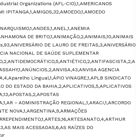
ndustrial Organizations (AFL-CIO),1,AMERICANOS
I IPITANGA,1,AMIGOS,32,AMOEDO,1,AMOEDO
NARQUISMO,1,ANDES,1,ANEL,1,ANEMIA
NHAMONA DE BRITO,1,ANIMAÇÃO,2,ANIMAIS,10,ANIMAIS
tes,93,ANIVERSÁRIO DE LAURO DE FREITAS,3,ANIVERSÁRIO
GÊNCIA NACIONAL DE SAÚDE SUPLEMENTAR
O,2,ANTIDEMOCRÁTICO,5,ANTIÉTICO,2,ANTIFASCISTA,2,A
SSAHY,1,ANÚNCIOS,2,ANVISA,43,ANVISA AGENCIA
4,Aparelho Lingual,1,ÁPIO VINAGRE,1,APLB SINDICATO
DO ESTADO DA BAHIA,2,APLICATIVOS,5,APLICATIVOS
,13,APOSTAS,2,APOSTAS
A,1,AR – ADMINISTRAÇÃO REGIONAL,1,ARACI,1,ARCORDO
ONTE NOVA,1,ARGENTINA,9,ARMAÇÕES
ARREPENDIMENTO,1,ARTES,16,ARTESANATO,4,ARTHUR
S,3,AS MAIS ACESSADAS,6,AS RAÍZES DO
DE