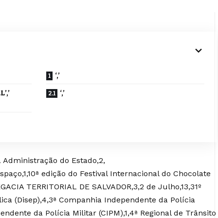
‘,’
L’,’
‘,’
da Administração do Estado,2,
ço,1,10ª edição do Festival Internacional do Chocolate
LEGACIA TERRITORIAL DE SALVADOR,3,2 de Julho,13,31º
lica (Disep),4,3ª Companhia Independente da Polícia
ndente da Polícia Militar (CIPM),1,4ª Regional de Trânsito