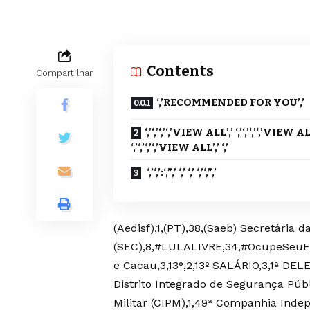
Contents
Compartilhar
‘,’RECOMMENDED FOR YOU’,’
‘,’‘,’‘,’‘,’VIEW ALL’,’ ‘,’‘,’‘,’‘,’VIEW AL
‘,’‘,’‘,’‘,’VIEW ALL’,’ ‘,’
‘,’‘,’:‘,”,’ ‘,’ ‘,’ ‘,’‘,”,’
(Aedisf),1,(PT),38,(Saeb) Secretária 
(SEC),8,#LULALIVRE,34,#OcupeSeuEspa
e Cacau,3,13°,2,13º SALÁRIO,3,1ª DE
Distrito Integrado de Segurança Púb
Militar (CIPM),1,49ª Companhia Indepe