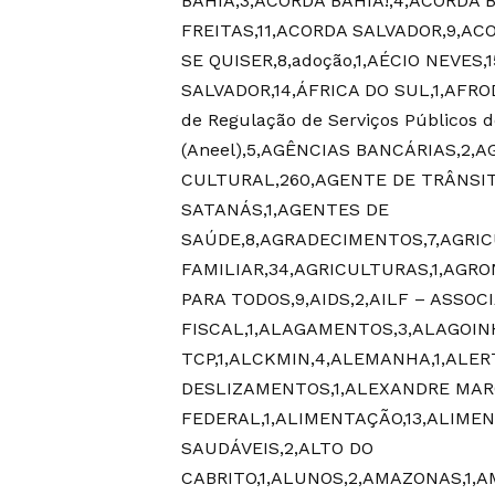
BAHIA,3,ACORDA BAHIA!,4,ACORDA 
FREITAS,11,ACORDA SALVADOR,9,AC
SE QUISER,8,adoção,1,AÉCIO NEVES
SALVADOR,14,ÁFRICA DO SUL,1,AFRO
de Regulação de Serviços Públicos de
(Aneel),5,AGÊNCIAS BANCÁRIAS,2,
CULTURAL,260,AGENTE DE TRÂNSIT
SATANÁS,1,AGENTES DE
SAÚDE,8,AGRADECIMENTOS,7,AGRIC
FAMILIAR,34,AGRICULTURAS,1,AGRO
PARA TODOS,9,AIDS,2,AILF – ASSO
FISCAL,1,ALAGAMENTOS,3,ALAGOINH
TCP,1,ALCKMIN,4,ALEMANHA,1,ALE
DESLIZAMENTOS,1,ALEXANDRE MAR
FEDERAL,1,ALIMENTAÇÃO,13,ALIMEN
SAUDÁVEIS,2,ALTO DO
CABRITO,1,ALUNOS,2,AMAZONAS,1,A