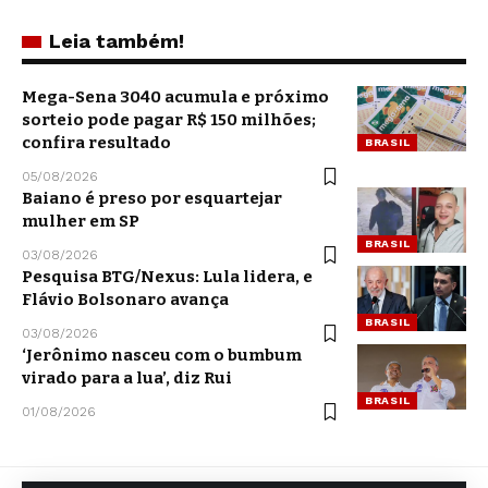
Leia também!
Mega-Sena 3040 acumula e próximo
sorteio pode pagar R$ 150 milhões;
confira resultado
BRASIL
05/08/2026
Baiano é preso por esquartejar
mulher em SP
BRASIL
03/08/2026
Pesquisa BTG/Nexus: Lula lidera, e
Flávio Bolsonaro avança
BRASIL
03/08/2026
‘Jerônimo nasceu com o bumbum
virado para a lua’, diz Rui
BRASIL
01/08/2026