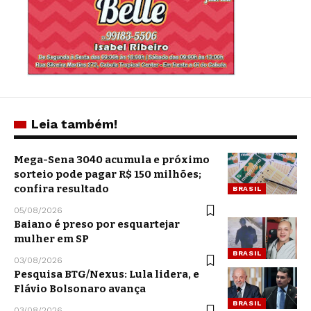
Leia também!
Mega-Sena 3040 acumula e próximo
sorteio pode pagar R$ 150 milhões;
confira resultado
BRASIL
05/08/2026
Baiano é preso por esquartejar
mulher em SP
BRASIL
03/08/2026
Pesquisa BTG/Nexus: Lula lidera, e
Flávio Bolsonaro avança
BRASIL
03/08/2026