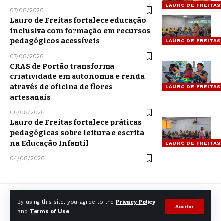
LAURO DE FREITAS
07/08/2026
Lauro de Freitas fortalece educação
inclusiva com formação em recursos
pedagógicos acessíveis
LAURO DE FREITAS
07/08/2026
CRAS de Portão transforma
criatividade em autonomia e renda
através de oficina de flores
LAURO DE FREITAS
artesanais
06/08/2026
Lauro de Freitas fortalece práticas
pedagógicas sobre leitura e escrita
na Educação Infantil
LAURO DE FREITAS
04/08/2026
By using this site, you agree to the
Privacy Policy
Aceitar
and
Terms of Use
.
© CCNNews. All Rights Reserved.