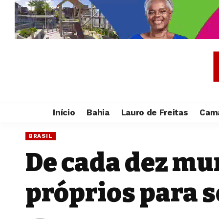
Início
Bahia
Lauro de Freitas
Cama
BRASIL
De cada dez mun
próprios para 