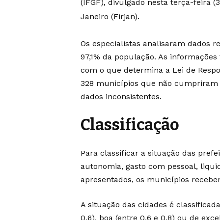
(IFGF), divulgado nesta terça-feira 
Janeiro (Firjan).
Os especialistas analisaram dados r
97,1% da população. As informações 
com o que determina a Lei de Respon
328 municípios que não cumpriram 
dados inconsistentes.
Classificação
Para classificar a situação das prefe
autonomia, gasto com pessoal, liqui
apresentados, os municípios receb
A situação das cidades é classificada
0,6), boa (entre 0,6 e 0,8) ou de exc