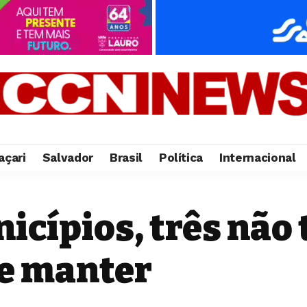
çari
Salvador
Brasil
Política
Internacional
icípios, três não
se manter