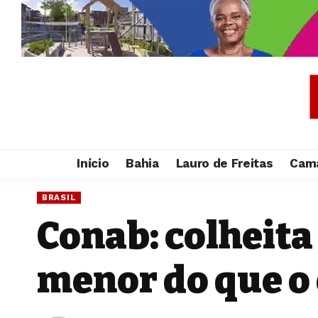
Início
Bahia
Lauro de Freitas
Cama
BRASIL
Conab: colheita
menor do que o