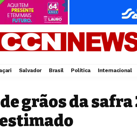
çari
Salvador
Brasil
Política
Internacional
 de grãos da safra
 estimado