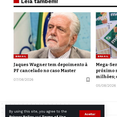
Leia também!
BRASIL
BRASIL
Jaques Wagner tem depoimento à
Mega-Sen
PF cancelado no caso Master
próximo s
milhões; 
07/08/2026
05/08/2026
By using this site, you agree to the
Aceitar
Privacy Policy
and
Terms of Use
.