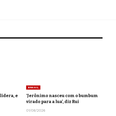
BRASIL
lidera, e
‘Jerônimo nasceu com o bumbum
virado para a lua’, diz Rui
01/08/2026