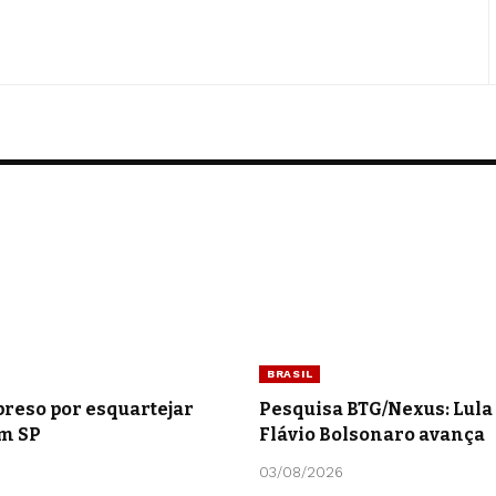
BRASIL
preso por esquartejar
Pesquisa BTG/Nexus: Lula 
m SP
Flávio Bolsonaro avança
03/08/2026