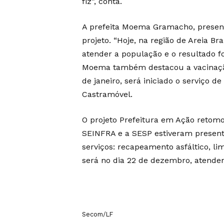
fiz”, conta.
A prefeita Moema Gramacho, present
projeto. “Hoje, na região de Areia 
atender a população e o resultado f
Moema também destacou a vacinação 
de janeiro, será iniciado o serviço d
Castramóvel.
O projeto Prefeitura em Ação retomou
SEINFRA e a SESP estiveram present
serviços: recapeamento asfáltico, l
será no dia 22 de dezembro, atende
Secom/LF