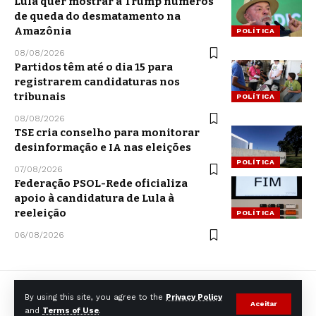
Lula quer mostrar a Trump números
de queda do desmatamento na
Amazônia
POLÍTICA
08/08/2026
Partidos têm até o dia 15 para
registrarem candidaturas nos
tribunais
POLÍTICA
08/08/2026
TSE cria conselho para monitorar
desinformação e IA nas eleições
POLÍTICA
07/08/2026
Federação PSOL-Rede oficializa
apoio à candidatura de Lula à
reeleição
POLÍTICA
06/08/2026
By using this site, you agree to the
Privacy Policy
Aceitar
and
Terms of Use
.