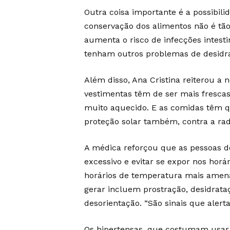
Outra coisa importante é a possibili
conservação dos alimentos não é tão 
aumenta o risco de infecções intest
tenham outros problemas de desidra
Além disso, Ana Cristina reiterou a
vestimentas têm de ser mais frescas
muito aquecido. E as comidas têm qu
proteção solar também, contra a rad
A médica reforçou que as pessoas d
excessivo e evitar se expor nos hor
horários de temperatura mais amena
gerar incluem prostração, desidrataç
desorientação. “São sinais que aler
Os hipertensas, que costumam usar 