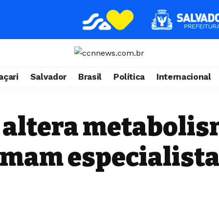
çari
Salvador
Brasil
Política
Internacional
o altera metaboli
rmam especialist