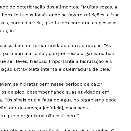
dade de deterioração dos alimentos. “Muitas vezes, a
bem-feita nos locais onde se fazem refeições, e isso
inais, como diarreia, que fazem com que as pessoas
tação.”
 necessidade de tomar cuidado com as roupas. “As
, para eliminar calor, porque nosso organismo fica
e ser leves, frescas. Importante a hidratação e a
iação ultravioleta intensa e queimadura de pele.”
evem se hidratar bem nesse período de calor
ários de pico, desempenhando suas atividades em
. “Os sinais que a falta de água no organismo pode
ão, dor de cabeça [cefaleia], boca seca,
tam que o organismo não está bem.”
diuréticos com frequência, devem ficar atentos. O