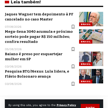
Leia também!
Jaques Wagner tem depoimento à PF
cancelado no caso Master
BRASIL
07/08/2026
Mega-Sena 3040 acumula e próximo
sorteio pode pagar R$ 150 milhões;
confira resultado
BRASIL
05/08/2026
Baiano é preso por esquartejar
mulher em SP
BRASIL
03/08/2026
Pesquisa BTG/Nexus: Lula lidera, e
Flávio Bolsonaro avança
BRASIL
03/08/2026
By using this site, you agree to the
Privacy Policy
Aceitar