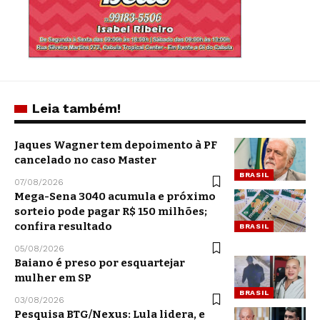
Leia também!
Jaques Wagner tem depoimento à PF
cancelado no caso Master
BRASIL
07/08/2026
Mega-Sena 3040 acumula e próximo
sorteio pode pagar R$ 150 milhões;
confira resultado
BRASIL
05/08/2026
Baiano é preso por esquartejar
mulher em SP
BRASIL
03/08/2026
Pesquisa BTG/Nexus: Lula lidera, e