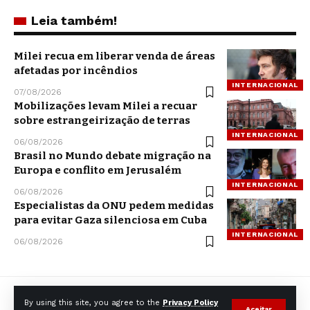
Leia também!
Milei recua em liberar venda de áreas
afetadas por incêndios
INTERNACIONAL
07/08/2026
Mobilizações levam Milei a recuar
sobre estrangeirização de terras
INTERNACIONAL
06/08/2026
Brasil no Mundo debate migração na
Europa e conflito em Jerusalém
INTERNACIONAL
06/08/2026
Especialistas da ONU pedem medidas
para evitar Gaza silenciosa em Cuba
INTERNACIONAL
06/08/2026
By using this site, you agree to the
Privacy Policy
Aceitar