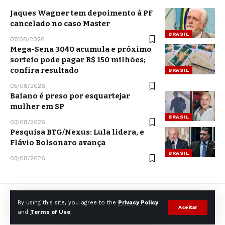
Jaques Wagner tem depoimento à PF
cancelado no caso Master
BRASIL
07/08/2026
Mega-Sena 3040 acumula e próximo
sorteio pode pagar R$ 150 milhões;
confira resultado
BRASIL
05/08/2026
Baiano é preso por esquartejar
mulher em SP
BRASIL
03/08/2026
Pesquisa BTG/Nexus: Lula lidera, e
Flávio Bolsonaro avança
BRASIL
03/08/2026
By using this site, you agree to the
Privacy Policy
Aceitar
and
Terms of Use
.
© CCNNews. All Rights Reserved.