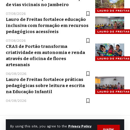
de vias vicinais no Jambeiro
LAURO DE FREITAS
07/08/2026
Lauro de Freitas fortalece educação
inclusiva com formação em recursos
pedagógicos acessíveis
LAURO DE FREITAS
07/08/2026
CRAS de Portão transforma
criatividade em autonomia e renda
através de oficina de flores
LAURO DE FREITAS
artesanais
06/08/2026
Lauro de Freitas fortalece práticas
pedagógicas sobre leitura e escrita
na Educação Infantil
LAURO DE FREITAS
04/08/2026
By using this site, you agree to the
Privacy Policy
Aceitar