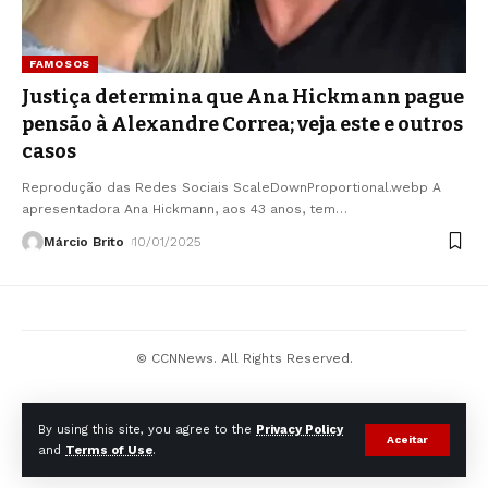
FAMOSOS
Justiça determina que Ana Hickmann pague
pensão à Alexandre Correa; veja este e outros
casos
Reprodução das Redes Sociais ScaleDownProportional.webp A
apresentadora Ana Hickmann, aos 43 anos, tem
…
Márcio Brito
10/01/2025
© CCNNews. All Rights Reserved.
By using this site, you agree to the
Privacy Policy
Aceitar
and
Terms of Use
.