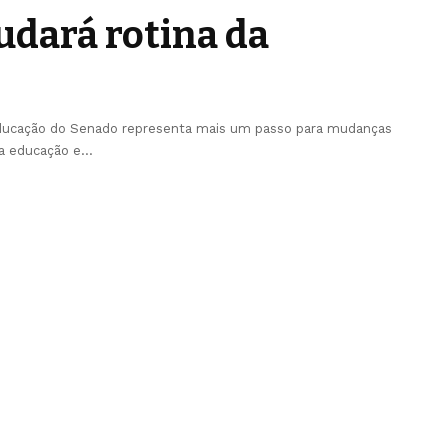
dará rotina da
Educação do Senado representa mais um passo para mudanças
da educação e
…