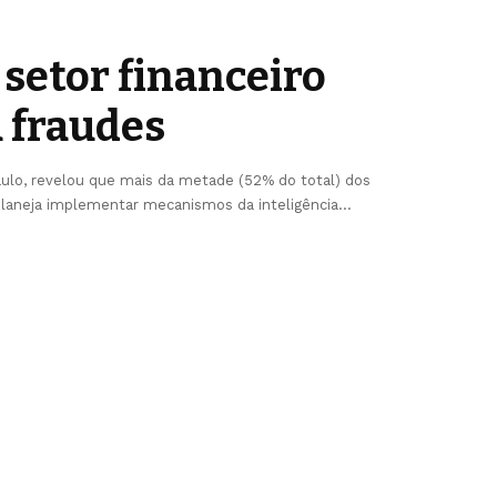
 setor financeiro
a fraudes
ulo, revelou que mais da metade (52% do total) dos
 planeja implementar mecanismos da inteligência
…